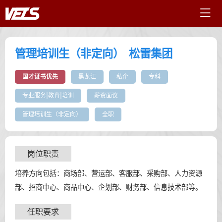
管理培训生（非定向）
松雷集团
国才证书优先
黑龙江
私企
专科
专业服务|教育|培训
薪资面议
管理培训生（非定向）
全职
岗位职责
培养方向包括：商场部、营运部、客服部、采购部、人力资源
部、招商中心、商品中心、企划部、财务部、信息技术部等。
任职要求