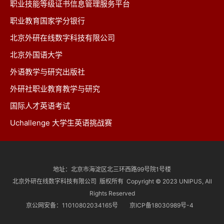
职业技能等级证书信息管理服务平台
职业教育国家学分银行
北京外研在线数字科技有限公司
北京外国语大学
外语教学与研究出版社
外研社职业教育教学与研究
国际人才英语考试
Uchallenge 大学生英语挑战赛
地址：北京市海淀区北三环西路99号院1号楼
北京外研在线数字科技有限公司 版权所有 Copyright © 2023 UNIPUS, All
Rights Reserved
京公网安备：
11010802034165号
京ICP备18030989号-4