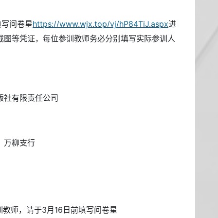
填写问卷星
https://www.wjx.top/vj/hP84TiJ.aspx
进
截图等凭证，每位参训教师务必分别填写实际参训人
版社有限责任公司
）万柳支行
训教师，请于3月16日前填写问卷星